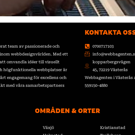
KONTAKTA OS
kerat team av passionerade och
0700717103
s inom webbdesignvärlden. Med ett
info@webbagenten.s
att omvandla idéer till visuellt
kopparbergsvägen
ch högfunktionella webbplatser är
45, 72219 Västerås
 vårt engagemang för excellens och
Webbagenten i Västerås 
akt med våra samarbetspartners
559150-4880
OMRÅDEN & ORTER
Växjö
Kristianstad