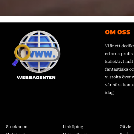
OM OSS
Vi är ett dedi
erfarna proff
kollektivt mål 
fantastiska o
vi stolta över
vår nära kont
idag
Stockholm
Linköping
Gävle