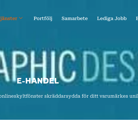
jänster
Portfölj
Samarbete
Lediga Jobb
E-HANDEL
onlineskyltfönster skräddarsydda för ditt varumärkes unik