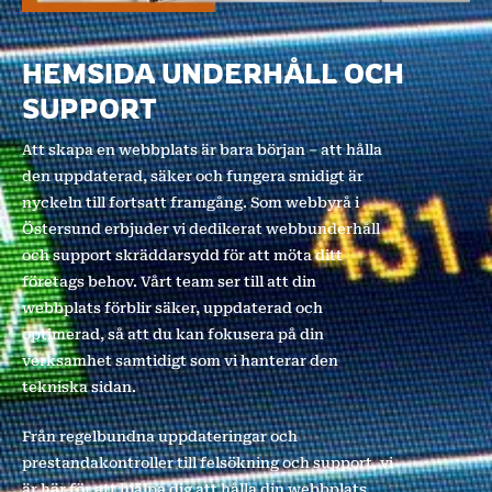
HEMSIDA UNDERHÅLL OCH
SUPPORT
Att skapa en webbplats är bara början – att hålla
den uppdaterad, säker och fungera smidigt är
nyckeln till fortsatt framgång. Som webbyrå i
Östersund erbjuder vi dedikerat webbunderhåll
och support skräddarsydd för att möta ditt
företags behov. Vårt team ser till att din
webbplats förblir säker, uppdaterad och
optimerad, så att du kan fokusera på din
verksamhet samtidigt som vi hanterar den
tekniska sidan.
Från regelbundna uppdateringar och
prestandakontroller till felsökning och support, vi
är här för att hjälpa dig att hålla din webbplats