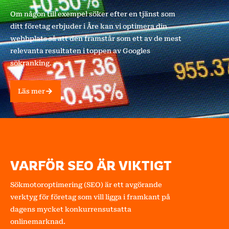
Om någon till exempel söker efter en tjänst som
ditt företag erbjuder i Åre kan vi optimera din
webbplats så att den framstår som ett av de mest
relevanta resultaten i toppen av Googles
sökranking.
Läs mer
VARFÖR SEO ÄR VIKTIGT
Sökmotoroptimering (SEO) är ett avgörande
verktyg för företag som vill ligga i framkant på
dagens mycket konkurrensutsatta
onlinemarknad.