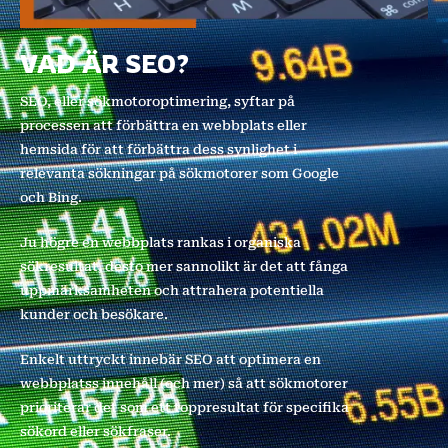
VAD ÄR SEO?
SEO, eller sökmotoroptimering, syftar på
processen att förbättra en webbplats eller
hemsida för att förbättra dess synlighet i
relevanta sökningar på sökmotorer som Google
och Bing.
Ju högre en webbplats rankas i organiska
sökresultat, desto mer sannolikt är det att fånga
uppmärksamheten och attrahera potentiella
kunder och besökare.
Enkelt uttryckt innebär SEO att optimera en
webbplatss innehåll (och mer) så att sökmotorer
prioriterar det som ett toppresultat för specifika
sökord eller sökfraser.