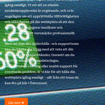
igång smidigt. Vi vet att en sömlös
användarupplevelse är avgörande, och vi är
angelägna om att upprätthålla tillförlitligheten
och säkerheten på din webbplats så att den
konsekvent engagerar besökare och
representerar ditt varumärke professionellt.
Med oss som ditt underhålls- och supportteam
kan du känna dig trygg med att veta att din
webbplats är i experthänder. Oavsett om du
behöver månatliga uppdateringar,
säkerhetsövervakning eller snabb support för
eventuella problem, är vi här för att hålla din
webbplats igång smidigt – allt från ett team du
kan lita på här i Östersund.
Läs mer