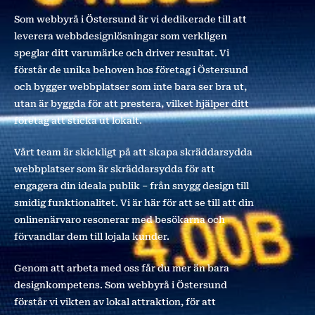
Som webbyrå i Östersund är vi dedikerade till att
leverera webbdesignlösningar som verkligen
speglar ditt varumärke och driver resultat. Vi
förstår de unika behoven hos företag i Östersund
och bygger webbplatser som inte bara ser bra ut,
utan är byggda för att prestera, vilket hjälper ditt
företag att sticka ut lokalt.
Vårt team är skickligt på att skapa skräddarsydda
webbplatser som är skräddarsydda för att
engagera din ideala publik – från snygg design till
smidig funktionalitet. Vi är här för att se till att din
onlinenärvaro resonerar med besökarna och
förvandlar dem till lojala kunder.
Genom att arbeta med oss får du mer än bara
designkompetens. Som webbyrå i Östersund
förstår vi vikten av lokal attraktion, för att