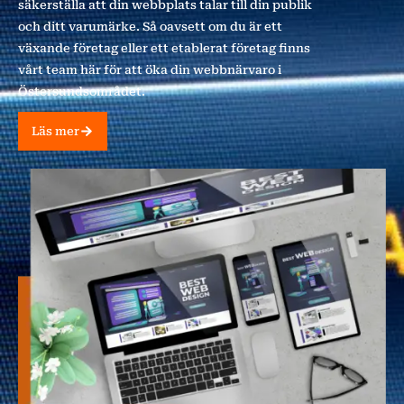
säkerställa att din webbplats talar till din publik
och ditt varumärke. Så oavsett om du är ett
växande företag eller ett etablerat företag finns
vårt team här för att öka din webbnärvaro i
Östersundsområdet.
Läs mer