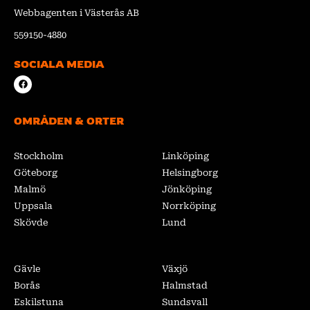
Webbagenten i Västerås AB
559150-4880
SOCIALA MEDIA
F
a
c
e
b
OMRÅDEN & ORTER
o
o
k
Stockholm
Linköping
Göteborg
Helsingborg
Malmö
Jönköping
Uppsala
Norrköping
Skövde
Lund
Gävle
Växjö
Borås
Halmstad
Eskilstuna
Sundsvall