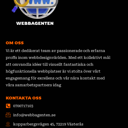
OM OSS
Vi är ett dedikerat team av passionerade och erfarna
proffs inom webbdesignvärlden. Med ett kollektivt mål
att omvandla idéer till visuellt fantastiska och
högfunktionella webbplatser är vi stolta över vårt
engagemang för excellens och vår nära kontakt med
våra samarbetspartners idag
KONTAKTA OSS
0700717103
info@webbagenten.se
kopparbergsvägen 45, 72219 Västerås