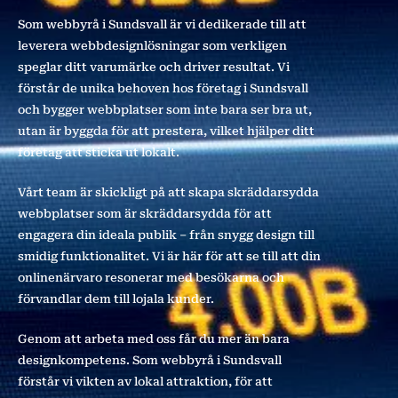
Som webbyrå i Sundsvall är vi dedikerade till att
leverera webbdesignlösningar som verkligen
speglar ditt varumärke och driver resultat. Vi
förstår de unika behoven hos företag i Sundsvall
och bygger webbplatser som inte bara ser bra ut,
utan är byggda för att prestera, vilket hjälper ditt
företag att sticka ut lokalt.
Vårt team är skickligt på att skapa skräddarsydda
webbplatser som är skräddarsydda för att
engagera din ideala publik – från snygg design till
smidig funktionalitet. Vi är här för att se till att din
onlinenärvaro resonerar med besökarna och
förvandlar dem till lojala kunder.
Genom att arbeta med oss får du mer än bara
designkompetens. Som webbyrå i Sundsvall
förstår vi vikten av lokal attraktion, för att