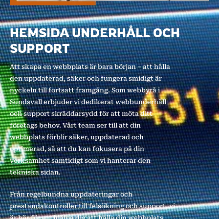
HEMSIDA UNDERHÅLL OCH
SUPPORT
Att skapa en webbplats är bara början – att hålla
den uppdaterad, säker och fungera smidigt är
nyckeln till fortsatt framgång. Som webbyrå i
Sundsvall erbjuder vi dedikerat webbunderhåll
och support skräddarsydd för att möta ditt
företags behov. Vårt team ser till att din
webbplats förblir säker, uppdaterad och
optimerad, så att du kan fokusera på din
verksamhet samtidigt som vi hanterar den
tekniska sidan.
Från regelbundna uppdateringar och
prestandakontroller till felsökning och support, vi
är här för att hjälpa dig att hålla din webbplats