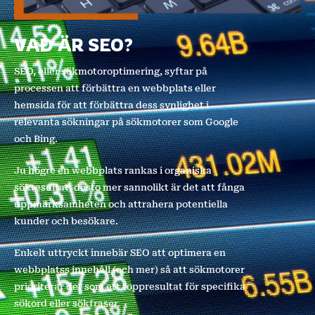
VAD ÄR SEO?
SEO, eller sökmotoroptimering, syftar på
processen att förbättra en webbplats eller
hemsida för att förbättra dess synlighet i
relevanta sökningar på sökmotorer som Google
och Bing.
Ju högre en webbplats rankas i organiska
sökresultat, desto mer sannolikt är det att fånga
uppmärksamheten och attrahera potentiella
kunder och besökare.
Enkelt uttryckt innebär SEO att optimera en
webbplatss innehåll (och mer) så att sökmotorer
prioriterar det som ett toppresultat för specifika
sökord eller sökfraser.