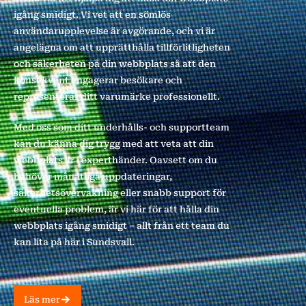
igång smidigt. Vi vet att en sömlös
användarupplevelse är avgörande, och vi är
angelägna om att upprätthålla tillförlitligheten
och säkerheten på din webbplats så att den
konsekvent engagerar besökare och
representerar ditt varumärke professionellt.
Med oss som ditt underhålls- och supportteam
kan du känna dig trygg med att veta att din
webbplats är i experthänder. Oavsett om du
behöver månatliga uppdateringar,
säkerhetsövervakning eller snabb support för
eventuella problem, är vi här för att hålla din
webbplats igång smidigt – allt från ett team du
kan lita på här i Sundsvall.
Läs mer