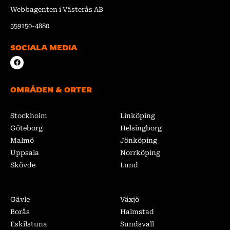
Webbagenten i Västerås AB
559150-4880
SOCIALA MEDIA
F
a
c
e
b
OMRÅDEN & ORTER
o
o
k
Stockholm
Linköping
Göteborg
Helsingborg
Malmö
Jönköping
Uppsala
Norrköping
Skövde
Lund
Gävle
Växjö
Borås
Halmstad
Eskilstuna
Sundsvall