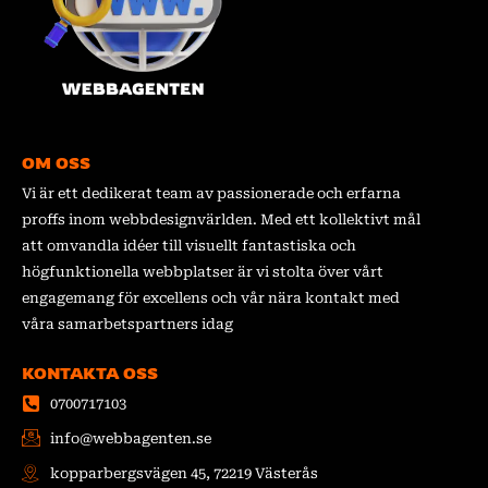
OM OSS
Vi är ett dedikerat team av passionerade och erfarna
proffs inom webbdesignvärlden. Med ett kollektivt mål
att omvandla idéer till visuellt fantastiska och
högfunktionella webbplatser är vi stolta över vårt
engagemang för excellens och vår nära kontakt med
våra samarbetspartners idag
KONTAKTA OSS
0700717103
info@webbagenten.se
kopparbergsvägen 45, 72219 Västerås