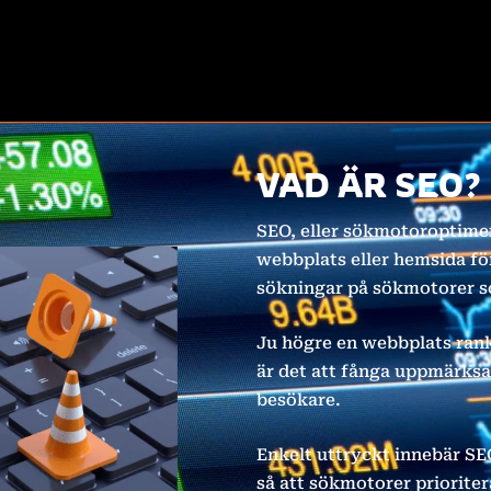
VAD ÄR SEO?
SEO, eller sökmotoroptimer
webbplats eller hemsida för
sökningar på sökmotorer s
Ju högre en webbplats rank
är det att fånga uppmärks
besökare.
Enkelt uttryckt innebär SE
så att sökmotorer prioriter