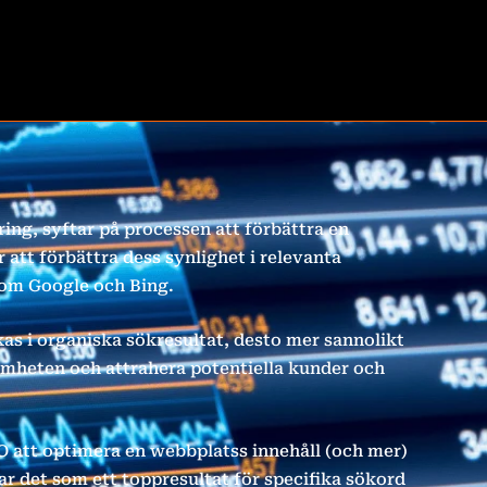
ing, syftar på processen att förbättra en
 att förbättra dess synlighet i relevanta
om Google och Bing.
as i organiska sökresultat, desto mer sannolikt
amheten och attrahera potentiella kunder och
O att optimera en webbplatss innehåll (och mer)
ar det som ett toppresultat för specifika sökord