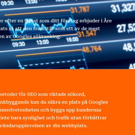
 efter en tjänst som ditt företag erbjuder i Åre
ats så att den framstår som ett av de mest
pen av Googles sökranking.
etoder för SEO som riktade sökord,
nkbyggande kan du säkra en plats på Googles
kesmedvetenheten och bygga upp kundernas
inte bara synlighet och trafik utan förbättrar
vändarupplevelsen av din webbplats.