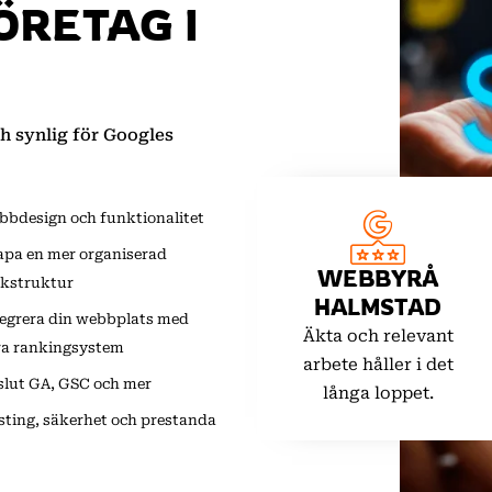
ÖRETAG I
h synlig för Googles
bbdesign och funktionalitet
apa en mer organiserad
WEBBYRÅ
nkstruktur
HALMSTAD
tegrera din webbplats med
Äkta och relevant
ra rankingsystem
arbete håller i det
slut GA, GSC och mer
långa loppet.
sting, säkerhet och prestanda