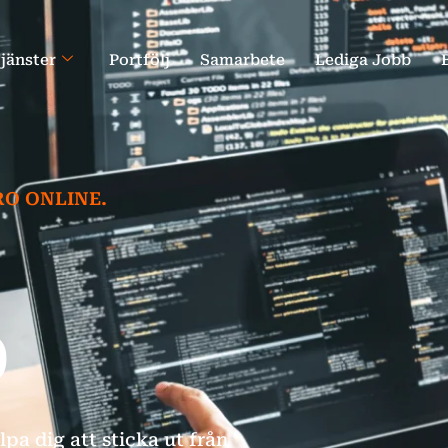
jänster
Portfölj
Samarbete
Lediga Jobb
RO ONLINE.
D
pa dig att sticka ut från