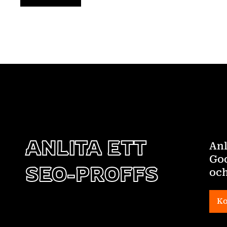
ANLITA ETT
Anl
Goo
SEO-PROFFS
och
Ko