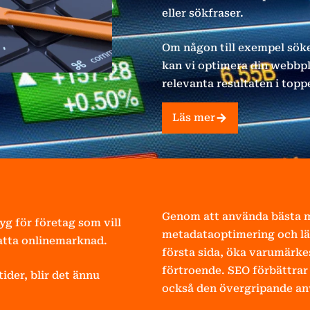
eller sökfraser.
Om någon till exempel söker
kan vi optimera din webbpl
relevanta resultaten i top
Läs mer
Genom att använda bästa m
g för företag som vill
metadataoptimering och lä
atta onlinemarknad.
första sida, öka varumär
förtroende. SEO förbättrar 
ider, blir det ännu
också den övergripande an