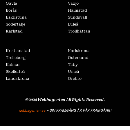
Gävle
Växjö
Borås
Halmstad
Eskilstuna
Sundsvall
Södertälje
Luleå
Karlstad
Trollhättan
Kristianstad
Karlskrona
Trelleborg
Östersund
Kalmar
Täby
Skellefteå
Umeå
Landskrona
Örebro
©2024 Webbagenten All Rights Reserved.
webbagenten.se
–
DIN FRAMGÅNG ÄR VÅR FRAMGÅNG!
Zoe