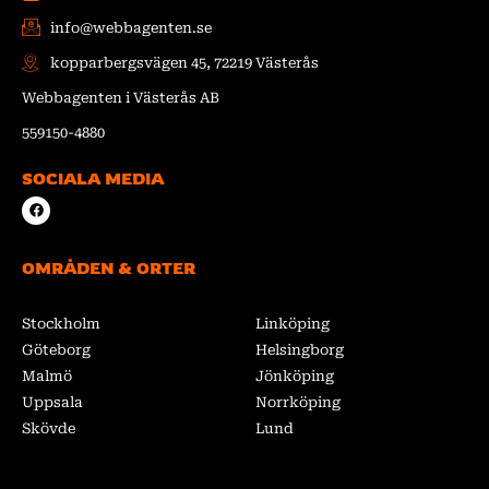
info@webbagenten.se
kopparbergsvägen 45, 72219 Västerås
Webbagenten i Västerås AB
559150-4880
SOCIALA MEDIA
F
a
c
e
b
OMRÅDEN & ORTER
o
o
k
Stockholm
Linköping
Göteborg
Helsingborg
Malmö
Jönköping
Uppsala
Norrköping
Skövde
Lund