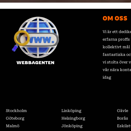
OM OSS
Vi är ett dedi
erfarna proff
kollektivt mål 
fantastiska o
vi stolta över
vår nära kont
idag
Stockholm
Linköping
Gävle
Göteborg
Helsingborg
Borås
Malmö
Jönköping
Eskils