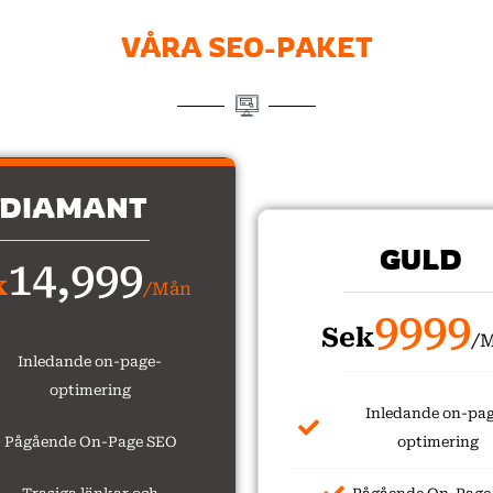
VÅRA SEO-PAKET
DIAMANT
GULD
14,999
k
/Mån
9999
Sek
/
Inledande on-page-
optimering
Inledande on-pa
Pågående On-Page SEO
optimering