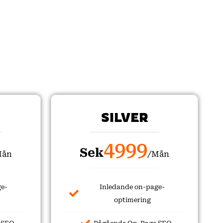
SILVER
4999
Sek
Mån
/Mån
ge-
Inledande on-page-
optimering