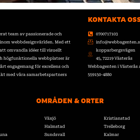
KONTAKTA OS
kerat team av passionerade och
0700717103
s inom webbdesignvärlden. Med ett
info@webbagenten.s
att omvandla idéer till visuellt
kopparbergsvägen
ch högfunktionella webbplatser är
45, 72219 Västerås
 vårt engagemang för excellens och
Webbagenten i Västerås 
akt med våra samarbetspartners
559150-4880
OMRÅDEN & ORTER
Växjö
Kristianstad
Halmstad
Trelleborg
tuna
Sundsvall
Kalmar