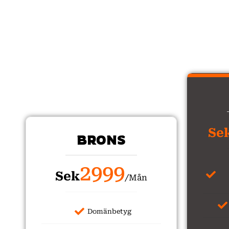
Se
BRONS
2999
Sek
/Mån
Domänbetyg