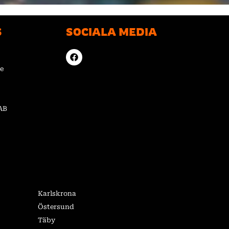
S
SOCIALA MEDIA
F
a
c
e
e
b
o
o
AB
k
Karlskrona
Östersund
Täby