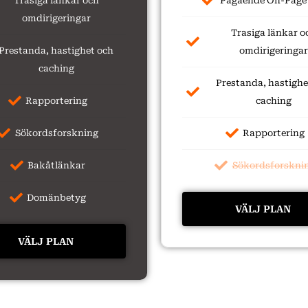
Trasiga länkar och
Pågående On-Page
omdirigeringar
Trasiga länkar o
Prestanda, hastighet och
omdirigeringar
caching
Prestanda, hastighe
Rapportering
caching
Sökordsforskning
Rapportering
Bakåtlänkar
Sökordsforskni
Domänbetyg
VÄLJ PLAN
VÄLJ PLAN