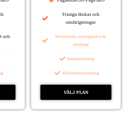
 SEO
Pågående On-Page SEO
ch
Trasiga länkar och
omdirigeringar
t och
Prestanda, hastighet och
caching
Rapportering
ng
Sökordsforskning
VÄLJ PLAN