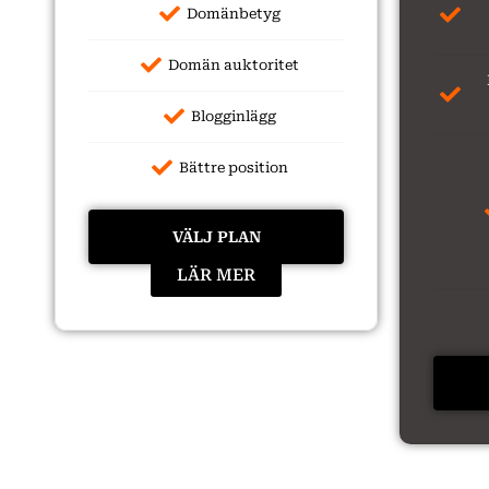
Domänbetyg
Domän auktoritet
Blogginlägg
Bättre position
VÄLJ PLAN
LÄR MER