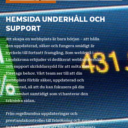
HEMSIDA UNDERHÅLL OCH
SUPPORT
Att skapa en webbplats är bara början – att hålla
den uppdaterad, säker och fungera smidigt är
nyckeln till fortsatt framgång. Som webbyrå i
Landskrona erbjuder vi dedikerat webbunderhåll
och support skräddarsydd för att möta ditt
företags behov. Vårt team ser till att din
webbplats förblir säker, uppdaterad och
optimerad, så att du kan fokusera på din
verksamhet samtidigt som vi hanterar den
tekniska sidan.
Från regelbundna uppdateringar och
prestandakontroller till felsökning och support, vi
är här för att hjälpa dig att hålla din webbplats