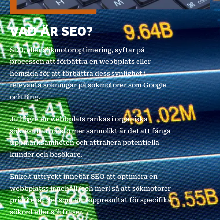
VAD ÄR SEO?
SEO, eller sökmotoroptimering, syftar på
processen att förbättra en webbplats eller
hemsida för att förbättra dess synlighet i
relevanta sökningar på sökmotorer som Google
och Bing.
Ju högre en webbplats rankas i organiska
sökresultat, desto mer sannolikt är det att fånga
uppmärksamheten och attrahera potentiella
kunder och besökare.
Enkelt uttryckt innebär SEO att optimera en
webbplatss innehåll (och mer) så att sökmotorer
prioriterar det som ett toppresultat för specifika
sökord eller sökfraser.