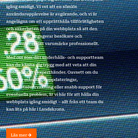
igång smidigt. Vi vet att en sömlös
användarupplevelse är avgörande, och vi är
angelägna om att upprätthålla tillförlitligheten
och säkerheten på din webbplats så att den
konsekvent engagerar besökare och
representerar ditt varumärke professionellt.
Med oss som ditt underhålls- och supportteam
kan du känna dig trygg med att veta att din
webbplats är i experthänder. Oavsett om du
behöver månatliga uppdateringar,
säkerhetsövervakning eller snabb support för
eventuella problem, är vi här för att hålla din
webbplats igång smidigt – allt från ett team du
kan lita på här i Landskrona.
Läs mer