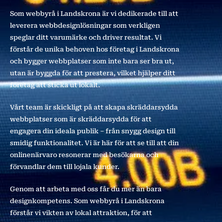
Som webbyrå i Landskrona är vi dedikerade till att
leverera webbdesignlösningar som verkligen
speglar ditt varumärke och driver resultat. Vi
förstår de unika behoven hos företag i Landskrona
och bygger webbplatser som inte bara ser bra ut,
utan är byggda för att prestera, vilket hjälper ditt
företag att sticka ut lokalt.
Vårt team är skickligt på att skapa skräddarsydda
webbplatser som är skräddarsydda för att
engagera din ideala publik – från snygg design till
smidig funktionalitet. Vi är här för att se till att din
onlinenärvaro resonerar med besökarna och
förvandlar dem till lojala kunder.
Genom att arbeta med oss får du mer än bara
designkompetens. Som webbyrå i Landskrona
förstår vi vikten av lokal attraktion, för att