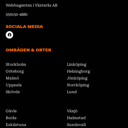
Webbagenten i Västerås AB
559150-4880
SOCIALA MEDIA
F
a
c
e
b
OMRÅDEN & ORTER
o
o
k
Stockholm
Linköping
Göteborg
Helsingborg
Malmö
Jönköping
Uppsala
Norrköping
Skövde
Lund
Gävle
Växjö
Borås
Halmstad
Eskilstuna
Sundsvall