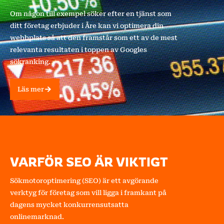
Om någon till exempel söker efter en tjänst som
ditt företag erbjuder i Åre kan vi optimera din
webbplats så att den framstår som ett av de mest
relevanta resultaten i toppen av Googles
sökranking.
Läs mer
VARFÖR SEO ÄR VIKTIGT
Sökmotoroptimering (SEO) är ett avgörande
verktyg för företag som vill ligga i framkant på
dagens mycket konkurrensutsatta
onlinemarknad.