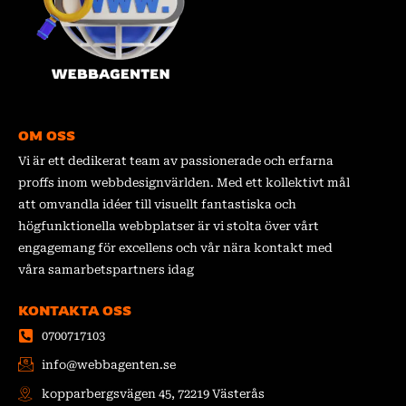
OM OSS
Vi är ett dedikerat team av passionerade och erfarna
proffs inom webbdesignvärlden. Med ett kollektivt mål
att omvandla idéer till visuellt fantastiska och
högfunktionella webbplatser är vi stolta över vårt
engagemang för excellens och vår nära kontakt med
våra samarbetspartners idag
KONTAKTA OSS
0700717103
info@webbagenten.se
kopparbergsvägen 45, 72219 Västerås