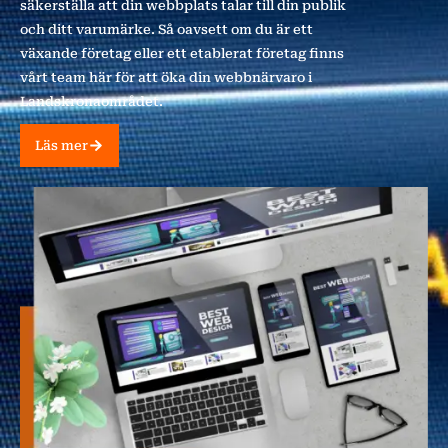
säkerställa att din webbplats talar till din publik
och ditt varumärke. Så oavsett om du är ett
växande företag eller ett etablerat företag finns
vårt team här för att öka din webbnärvaro i
Landskronaområdet.
Läs mer